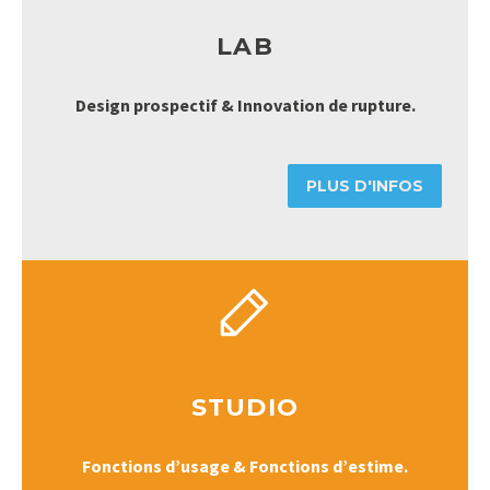
LAB
Design prospectif & Innovation de rupture.
PLUS D'INFOS


STUDIO
Fonctions d’usage & Fonctions d’estime.