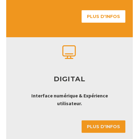
PLUS D'INFOS


DIGITAL
Interface numérique & Expérience
utilisateur.
PLUS D'INFOS